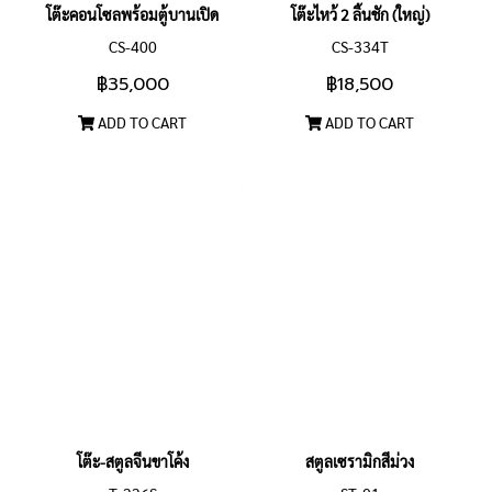
โต๊ะคอนโซลพร้อมตู้บานเปิด
โต๊ะไหว้ 2 ลิ้นชัก (ใหญ่)
CS-400
CS-334T
฿35,000
฿18,500
ADD TO CART
ADD TO CART
โต๊ะ-สตูลจีนขาโค้ง
สตูลเซรามิกสีม่วง