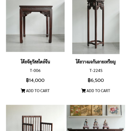
โต๊ะจัตุรัสสไตล์จีน
โต๊ะวางแจกันลายเหรียญ
T-006
T-224S
฿14,000
฿6,500
ADD TO CART
ADD TO CART