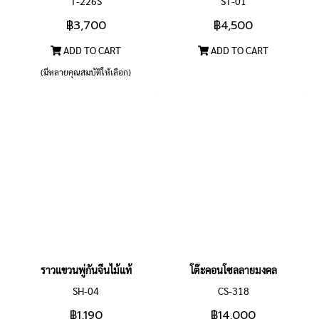
T-226S
ST-01
฿3,700
฿4,500
ADD TO CART
ADD TO CART
(มีหลายคุณสมบัติให้เลือก)
ราวแขวนพู่กันจีนไม้แท้
โต๊ะคอนโซลลายมงคล
SH-04
CS-318
฿1,190
฿14,000