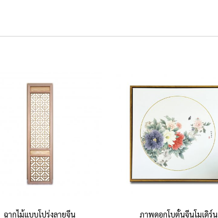
ฉากไม้แบบโปร่งลายจีน
ภาพดอกโบตั๋นจีนโมเดิร์น