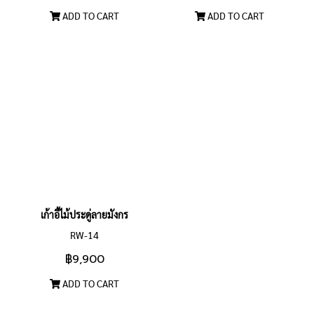
ADD TO CART
ADD TO CART
เก้าอี้ไม้ประดู่ลายมังกร
RW-14
฿9,900
ADD TO CART