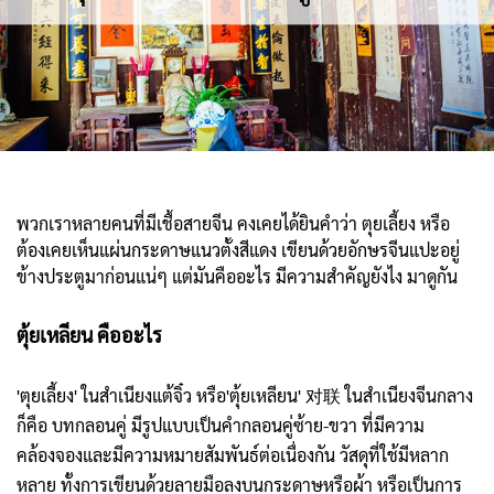
พวกเราหลายคนที่มีเชื้อสายจีน คงเคยได้ยินคำว่า ตุยเลี้ยง หรือ
ต้องเคยเห็นแผ่นกระดาษแนวตั้งสีแดง เขียนด้วยอักษรจีนแปะอยู่
ข้างประตูมาก่อนแน่ๆ แต่มันคืออะไร มีความสำคัญยังไง มาดูกัน
ตุ้ยเหลียน คืออะไร
'ตุยเลี้ยง' ในสำเนียงแต้จิ๋ว หรือ'ตุ้ยเหลียน' 对联 ในสำเนียงจีนกลาง
ก็คือ บทกลอนคู่ มีรูปแบบเป็นคำกลอนคู่ซ้าย-ขวา ที่มีความ
คล้องจองและมีความหมายสัมพันธ์ต่อเนื่องกัน วัสดุที่ใช้มีหลาก
หลาย ทั้งการเขียนด้วยลายมือลงบนกระดาษหรือผ้า หรือเป็นการ