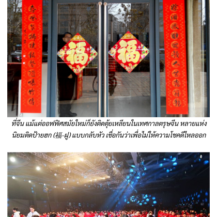
ที่จีน แม้แต่ออฟฟิศสมัยใหม่ก็ยังติดตุ้ยเหลียนในเทศกาลตรุษจีน
หลายแห่ง
นิยมติดป้ายฮก (福-ฝู) แบบกลับหัว เชื่อกันว่าเพื่อไม่ให้ความโชคดีไหลออก