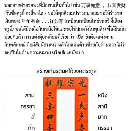
นอกจากคำอวยพรที่มักพบเห็นทั่วไป เช่น 万事如意 ， 恭喜发财
(วั่นซื่อหรูอี้ กงสี่ฟาไฉ / ขอให้ทุกสิ่งสมปรารถนาและขอให้ร่ำรวย
เงินทอง) 年年有余，吉祥如意 (เหนียนเหนียนโหย่วหยวี จี๋เสียง
หรูอี้/ ขอให้มีเหลือกินเหลือใช้และขอให้สมหวังในทุกสิ่ง) ที่ได้ยินกัน
บ่อยๆแล้ว การแต่งตุ้ยเหลียนที่เรียกว่า 'เป๊ะ' ยังต้องแต่งตาม
ฉันทลักษณ์ คือมีสัมผัสระหว่างคำในแผ่นด้านซ้ายกับด้านขวา ไม่ว่า
จะเป็นในด้านความหมาย หรือเสียงหนักเบา