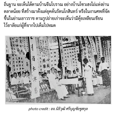
ถิ่นฐาน จะเห็นได้ตามบ้านจีนโบราณ อย่างบ้านโซวเฮงไถ่แห่งย่าน
ตลาดน้อย ที่สร้างมาตั้งแต่ยุคต้นรัตนโกสินทร์ หรือในงานศพที่จัด
ขึ้นในย่านเยาวราช ตามรูปถ่ายเก่าจะเห็นว่ามีตุ้ยเหลียนเขียน
ไว้อาลัยแก่ผู้ที่จากไปเต็มไปหมด
photo credit : อจ.นิธิวุฒิ ศรีบุญชัยชูสกุล