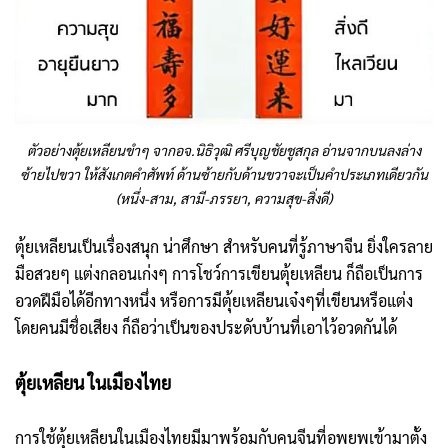
ตัวอย่างตุ้ยเหลียนขำๆ จากอจ.นิธิวุฒิ ศรีบุญชัยชูสกุล
อ่านจากบนลงล่าง
ซ้ายไปขวา ให้สังเกตคำศัพท์
ด้านซ้ายกับด้านขวาจะเป็นคำประเภทเดียวกัน
(หนึ่ง-สาม, สามี-ภรรยา, ความสุข-สิ่งดี)
ตุ้ยเหลียนเป็นเรื่องสนุก น่าศึกษา สำหรับคนที่รู้ภาษาจีน ยิ่งใครลาย
มือสวยๆ แต่งกลอนเก่งๆ การโชว์การเขียนตุ้ยเหลียน ก็ถือเป็นการ
อวดฝีมือได้อีกทางหนึ่ง หรือการมีตุ้ยเหลียนเจ๋งๆที่เขียนหรือแต่ง
โดยคนมีชื่อเสียง ก็ถือว่าเป็นของประดับบ้านที่เอาไว้อวดกันได้
ตุ้ยเหลียน ในเมืองไทย
การใช้ตุ้ยเหลียนในเมืองไทยมีมาพร้อมกับคนจีนที่อพยพเข้ามาตั้ง