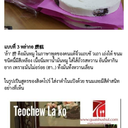
แบบที่ 3 หล่ากอ 朥糕
'ล้า' 朥 คือมันหมู ในภาษาพูดของคนแต้จิ๋วแถบซั วเถา เถ่งไห้ ขนม
ชนิดนี้มีสีเหลือง เนื้อนิ่มทาน้ำมันหมู ใส่ไส้ถั่วรสหวาน อันนี้หากิน
ยาก เพราะมันไม่อร่อย (ฮา..) ทั้งมันทั้งหวานเลี่ยน
ในรูปเป็นสูตรของสิงคโปร์ ใส่งาดำในแป้งด้วย ขนมเลยมีสีดำสนิท
อย่างที่เห็น