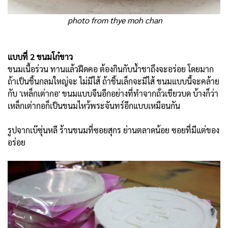
photo from thye moh chan
แบบที่ 2 ขนมโก๋ขาว
ขนมเนื้อร่วน ทานแล้วฝืดคอ ต้องกินกับน้ำชาถึงจะอร่อย โดยมาก
ถ้าเป็นชิ้นกลมใหญ่จะ ไม่มีไส้ ถ้าชิ้นเล็กจะมีไส้ ขนมแบบนี้จะคล้าย
กับ 'เหล็กเต่ากอ' ขนมแบบจีนอีกอย่างที่ทำจากถั่วเขียวบด บ้างก็ว่า
เหล็กเต่ากอก็เป็นขนมไหว้พระจันทร์อีกแบบเหมือนกัน
รูปจากเบ๊ซุ่นหลี ร้านขนมที่ซอยสุกร ย่านตลาดน้อย ซอยที่มีแต่ของ
อร่อย