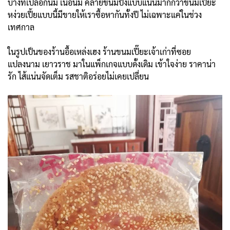
บางที่เปลือกนิ่ม เนื้อนิ่ม คล้ายขนมปังแบบแน่นมากกว่าขนมเปี๊ยะ
หง่วยเปี้ยแบบนี้มีขายให้เราซื้อหากันทั้งปี ไม่เฉพาะแค่ในช่วง
เทศกาล
ในรูปเป็นของร้านอื้อเหล่งเฮง ร้านขนมเปี๊ยะเจ้าเก่าที่ซอย
แปลงนาม เยาวราช มาในแพ็กเกจแบบดั้งเดิม เข้าใจง่าย ราคาน่า
รัก ไส้แน่นจัดเต็ม รสชาติอร่อยไม่เคยเปลี่ยน