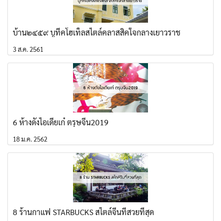
บ้าน๒๔๕๙ บูทีคโฮเท็ลสไตล์คลาสสิคใจกลางเยาวราช
3 ส.ค. 2561
6 ห้างดังไอเดียเก๋ ตรุษจีน2019
18 ม.ค. 2562
8 ร้านกาแฟ STARBUCKS สไตล์จีนที่สวยที่สุด