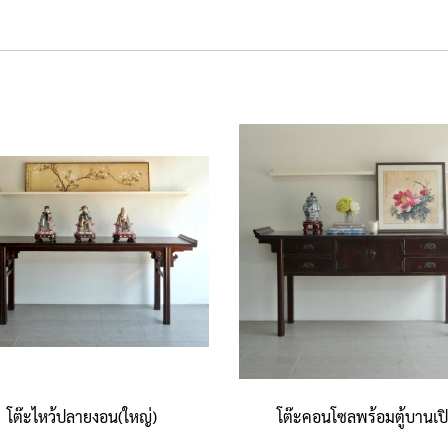
โต๊ะไหว้ปลายงอน(ใหญ่)
โต๊ะคอนโซลพร้อมตู้บานเป