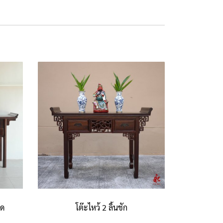
ิด
โต๊ะไหว้ 2 ลิ้นชัก