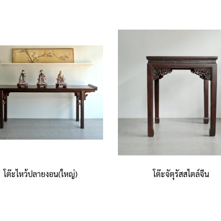
โต๊ะไหว้ปลายงอน(ใหญ่)
โต๊ะจัตุรัสสไตล์จีน