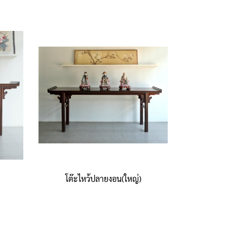
โต๊ะไหว้ปลายงอน(ใหญ่)