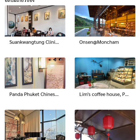
Suankwangtung Clinic, Chiangrai
Onsen@Moncham
Panda Phuket Chinese Medicine Clinic
Lim's coffee house, Phuket