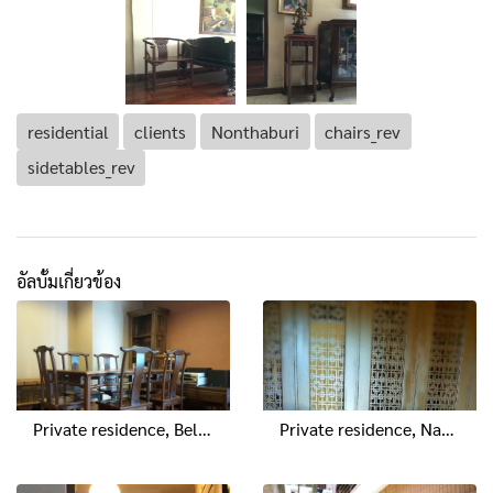
residential
clients
Nonthaburi
chairs_rev
sidetables_rev
อัลบั้มเกี่ยวข้อง
Private residence, Belle Grand Rama 9
Private residence, Nakhon Ratchasima