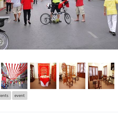
ients
event