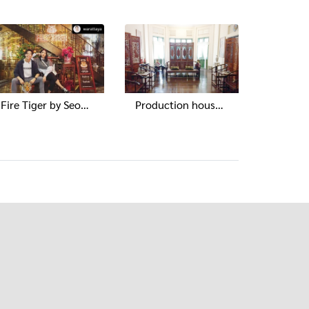
Fire Tiger by Seoulcial Club, Iconsiam
Production house, Maker J Group